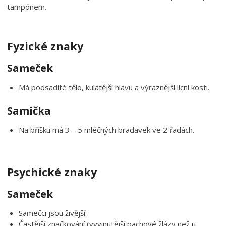
tampónem.
Fyzické znaky
Sameček
Má podsadité tělo, kulatější hlavu a výraznější lícní kosti.
Samička
Na bříšku má 3 – 5 mléčných bradavek ve 2 řadách.
Psychické znaky
Sameček
Samečci jsou živější.
Častější značkování (vyvinutější pachové žlázy než u