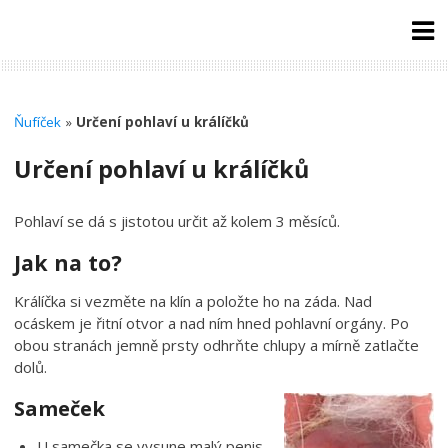
Skip
to
content
Ňufíček
»
Určení pohlaví u králíčků
Určení pohlaví u králíčků
Pohlaví se dá s jistotou určit až kolem 3 měsíců.
Jak na to?
Králíčka si vezměte na klín a položte ho na záda. Nad
ocáskem je řitní otvor a nad ním hned pohlavní orgány. Po
obou stranách jemně prsty odhrňte chlupy a mírně zatlačte
dolů.
Sameček
U samečka se vysune malý penis.